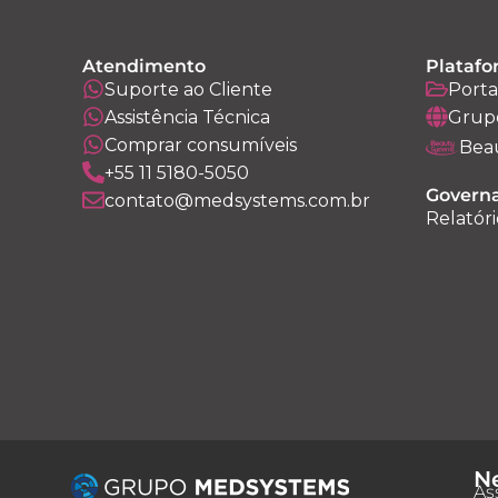
Atendimento
Platafo
Suporte ao Cliente
Porta
Assistência Técnica
Grup
Comprar consumíveis
Bea
+55 11 5180-5050
Governa
contato@medsystems.com.br
Relatóri
Ne
As