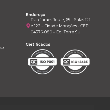
Endereço
Rua James Joule, 65 – Salas 121
e 122 – Cidade Monções - CEP
04576-080 – Ed. Torre Sul
Certificados
so