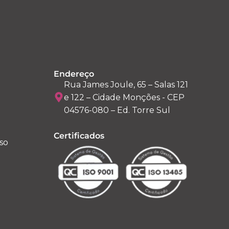
Endereço
Rua James Joule, 65 – Salas 121
e 122 – Cidade Monções - CEP
04576-080 – Ed. Torre Sul
Certificados
so