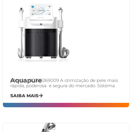
Aquapure
ANVISA: 80380269009 A otimização de pele​ mais
rápida, poderosa ​ e segura do mercado.​ Sistema
SAIBA MAIS