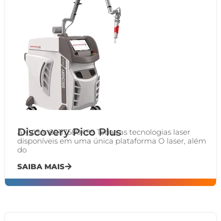
Discovery Pico Plus
ANVISA: 80117580499 Todas as tecnologias laser
disponíveis em uma única plataforma O laser, além
do
SAIBA MAIS