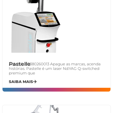
Pastelle
ANVISA: 80380260013 Apague as marcas, acenda
histórias. Pastelle é um laser Nd:YAG Q-switched
premium que
SAIBA MAIS