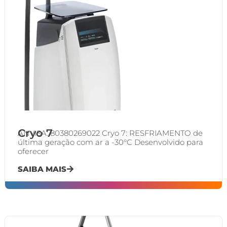
Cryo 7
ANVISA: 80380269022 Cryo 7: RESFRIAMENTO de
última geração com ar a -30°C Desenvolvido para
oferecer
SAIBA MAIS