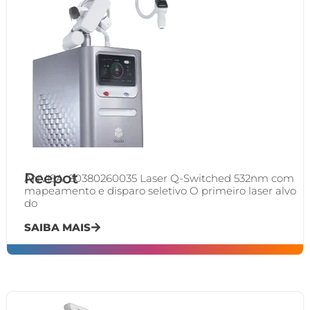
Reepot
ANVISA: 80380260035 Laser Q-Switched 532nm com
mapeamento e disparo seletivo O primeiro laser alvo
do
SAIBA MAIS