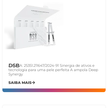
DSB
ANVISA: 25351.211647/2024-91 Sinergia de ativos e
tecnologia para uma pele perfeita A ampola Deep
Synergy
SAIBA MAIS