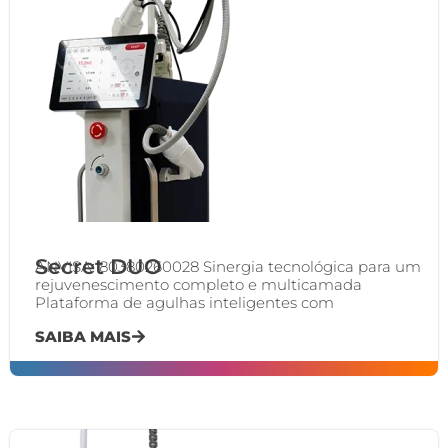
Secret DUO
ANVISA: 80380260028 Sinergia tecnológica para um
rejuvenescimento completo e multicamada
Plataforma de agulhas inteligentes com
SAIBA MAIS