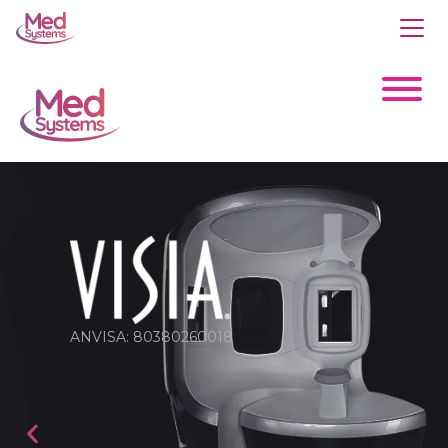
ANVISA: 80380260018