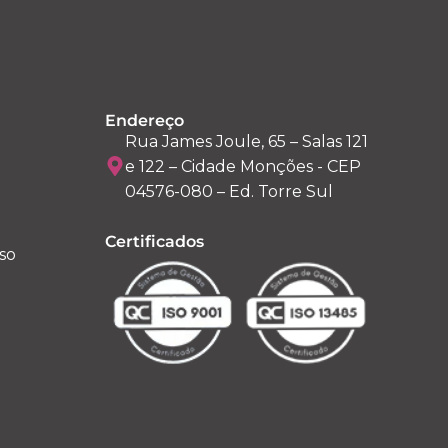
Endereço
Rua James Joule, 65 – Salas 121
e 122 – Cidade Monções - CEP
04576-080 – Ed. Torre Sul
Certificados
so