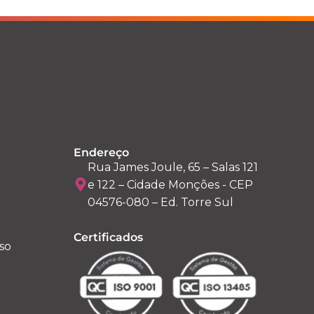
Endereço
Rua James Joule, 65 – Salas 121
e 122 – Cidade Monções - CEP
04576-080 – Ed. Torre Sul
Certificados
so