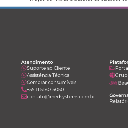
Atendimento
Platafo
Suporte ao Cliente
Porta
Assistência Técnica
Grup
Comprar consumíveis
Bea
+55 11 5180-5050
Governa
contato@medsystems.com.br
Relatóri