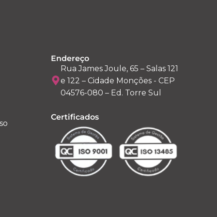
Endereço
Rua James Joule, 65 – Salas 121
e 122 – Cidade Monções - CEP
04576-080 – Ed. Torre Sul
Certificados
so