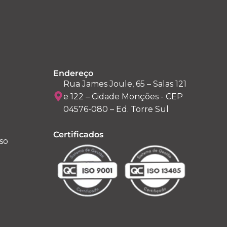
Endereço
Rua James Joule, 65 – Salas 121
e 122 – Cidade Monções - CEP
04576-080 – Ed. Torre Sul
Certificados
so