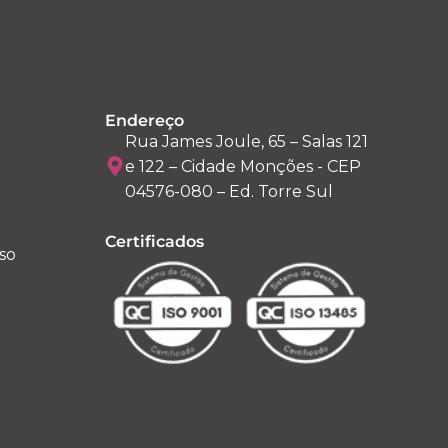
Endereço
Rua James Joule, 65 – Salas 121
e 122 – Cidade Monções - CEP
04576-080 – Ed. Torre Sul
Certificados
so