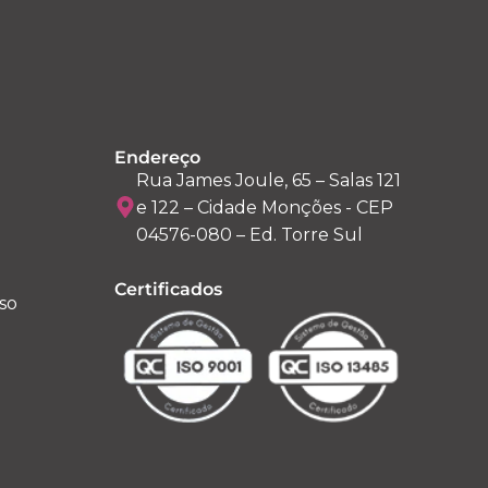
Endereço
Rua James Joule, 65 – Salas 121
e 122 – Cidade Monções - CEP
04576-080 – Ed. Torre Sul
Certificados
so