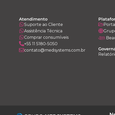
Atendimento
Platafo
Suporte ao Cliente
Porta
Assistência Técnica
Grup
Comprar consumíveis
Bea
+55 11 5180-5050
Governa
contato@medsystems.com.br
Relatóri
Ne