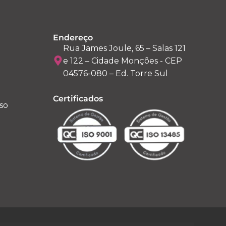
Endereço
Rua James Joule, 65 – Salas 121
e 122 – Cidade Monções - CEP
04576-080 – Ed. Torre Sul
Certificados
so