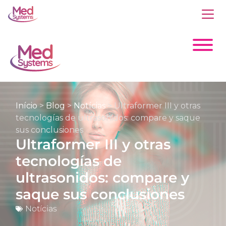
Início
>
Blog
>
Notícias
>
Ultraformer III y otras
tecnologías de ultrasonidos: compare y saque
sus conclusiones
Ultraformer III y otras
tecnologías de
ultrasonidos: compare y
saque sus conclusiones
Notícias