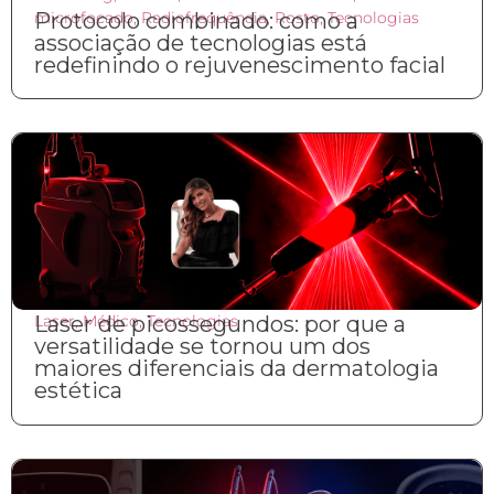
microfocado
Protocolo combinado: como a
,
Radiofrequência
,
Rosto
,
Tecnologias
associação de tecnologias está
redefinindo o rejuvenescimento facial
Laser
Laser de picossegundos: por que a
,
Médico
,
Tecnologias
versatilidade se tornou um dos
maiores diferenciais da dermatologia
estética