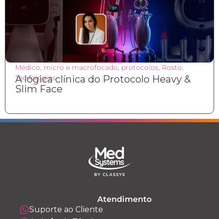
Médico
,
micro e macrofocado
,
protocolos
,
Rosto
,
Tecnologias
A lógica clínica do Protocolo Heavy &
Slim Face
Atendimento
Suporte ao Cliente