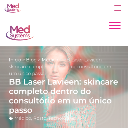
Início
>
Blog
>
Médico
>
BB Laser Lavieen:
skincare completo dentro do consultório em
um único passo
BB Laser Lavieen: skincare
completo dentro do
consultório em um único
passo
Médico
,
Rosto
,
Tecnologias