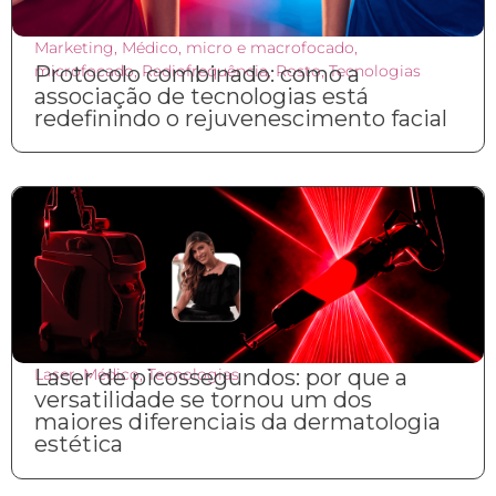
Marketing
,
Médico
,
micro e macrofocado
,
microfocado
Protocolo combinado: como a
,
Radiofrequência
,
Rosto
,
Tecnologias
associação de tecnologias está
redefinindo o rejuvenescimento facial
Laser
Laser de picossegundos: por que a
,
Médico
,
Tecnologias
versatilidade se tornou um dos
maiores diferenciais da dermatologia
estética