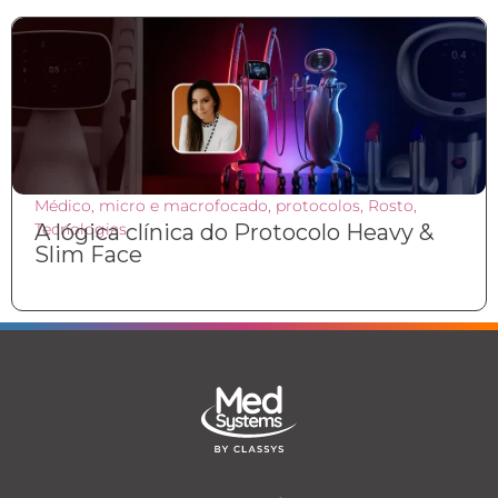
Médico
,
micro e macrofocado
,
protocolos
,
Rosto
,
Tecnologias
A lógica clínica do Protocolo Heavy &
Slim Face