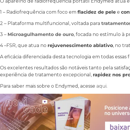
O aparelho de radiofrequência portátil Endymed atua e
1 – Radiofrequência com foco em
flacidez de pele
e
con
2 – Plataforma multifuncional, voltada para
tratamentos
3 –
Microagulhamento de ouro
, focada no estímulo à 
4 –FSR, que atua no
rejuvenescimento ablativo
, no tr
A eficácia diferenciada desta tecnologia em todas essas 
Os excelentes resultados são notáveis tanto pela satisfa
experiência de tratamento excepcional,
rapidez nos p
Para saber mais sobre o Endymed, acesse
aqui
.