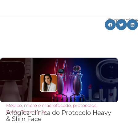
Compartilhe
Médico
,
micro e macrofocado
,
protocolos
,
Rosto
A lógica clínica do Protocolo Heavy
,
Tecnologias
& Slim Face