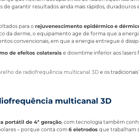
 de garantir resultados ainda mais rápidos, duradouros e
oltados para o
rejuvenescimento epidérmico
e dérmic
o da derme, o equipamento age de forma que a energia e
os convencionais, em que a energia entregue é dissipa
mo de efeitos colaterais
e downtime inferior aos lasers
relho de radiofrequência multicanal 3D
e os tradicionai
diofrequência multicanal 3D
a portátil de 4ª geração
, com tecnologia também con
ipolares – porque conta com
6 eletrodos
que trabalham 