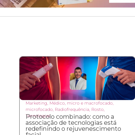
Marketing
,
Médico
,
micro e macrofocado
,
microfocado
,
Radiofrequência
,
Rosto
,
Tecnologias
Protocolo combinado: como a
associação de tecnologias está
redefinindo o rejuvenescimento
facial