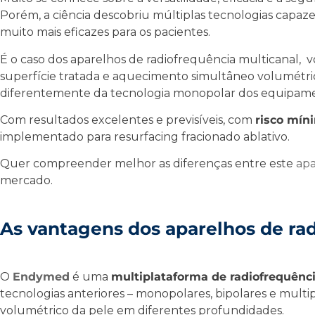
Porém, a ciência descobriu múltiplas tecnologias capazes
muito mais eficazes para os pacientes.
É o caso dos aparelhos de
radiofrequência multicanal,
v
superfície tratada e aquecimento simultâneo volumétric
diferentemente da tecnologia monopolar dos equipament
Com resultados excelentes e previsíveis, com
risco míni
implementado para resurfacing fracionado ablativo.
Quer compreender melhor as diferenças entre este
apa
mercado.
As vantagens dos
aparelhos de ra
O
Endymed
é uma
multiplataforma de radiofrequênci
tecnologias anteriores – monopolares, bipolares e mult
volumétrico da pele em diferentes profundidades.