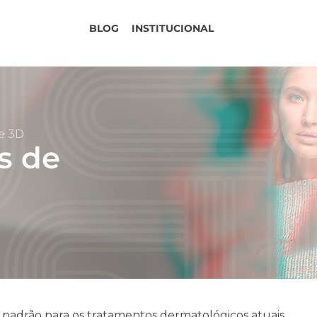
BLOG
INSTITUCIONAL
 e 3D
s de
padrão para os tratamentos dermatológicos atuais.