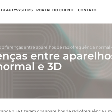
BEAUTYSYSTEMS
PORTAL DO CLIENTE
CONTATO
 diferenças entre aparelhos de radiofrequência normal
enças entre aparelho
normal e 3D
gurança que fizeram dos
aparelhos de radiofrequência
um 