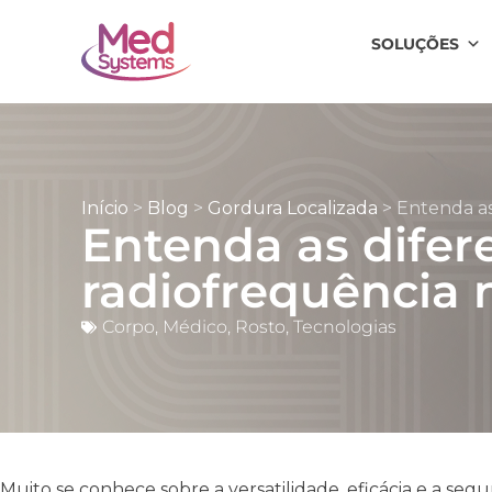
SOLUÇÕES
Início
>
Blog
>
Gordura Localizada
>
Entenda as
Entenda as difer
radiofrequência 
Corpo
,
Médico
,
Rosto
,
Tecnologias
Muito se conhece sobre a versatilidade, eficácia e a se