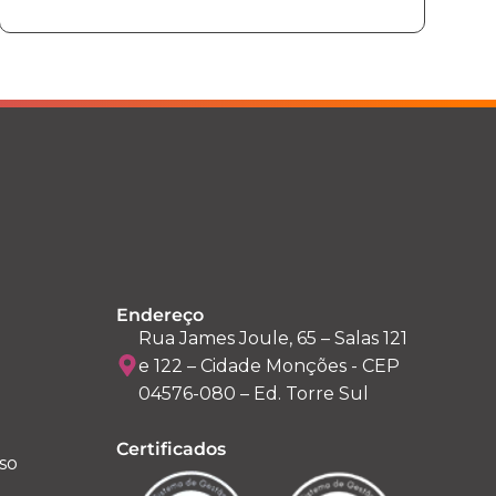
Endereço
Rua James Joule, 65 – Salas 121
e 122 – Cidade Monções - CEP
04576-080 – Ed. Torre Sul
Certificados
so