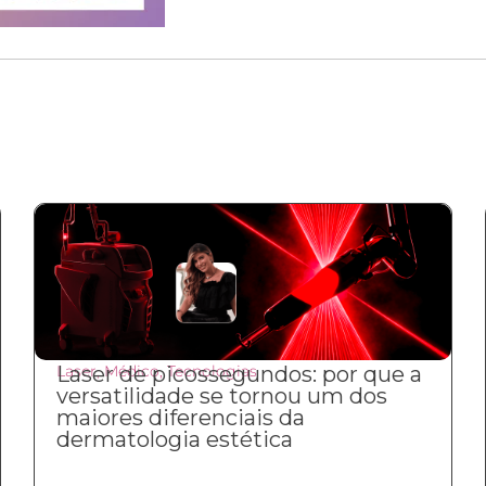
Laser
Laser de picossegundos: por que a
,
Médico
,
Tecnologias
versatilidade se tornou um dos
maiores diferenciais da
dermatologia estética