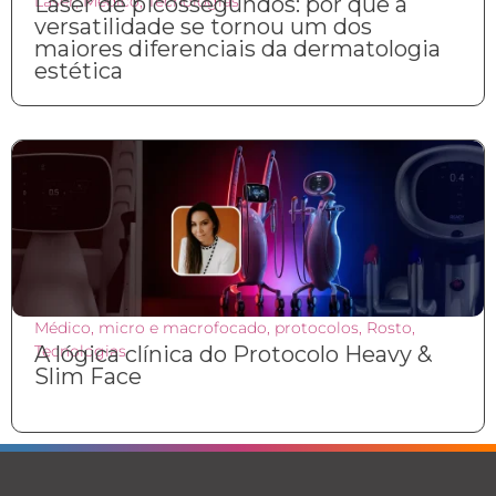
Laser
Laser de picossegundos: por que a
,
Médico
,
Tecnologias
versatilidade se tornou um dos
maiores diferenciais da dermatologia
estética
Médico
,
micro e macrofocado
,
protocolos
,
Rosto
,
Tecnologias
A lógica clínica do Protocolo Heavy &
Slim Face