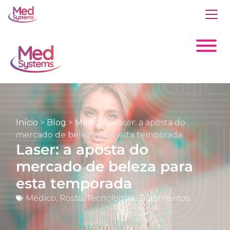
Início
>
Blog
>
Médico
>
Laser: a aposta do
mercado de beleza para esta temporada
Laser: a aposta do
mercado de beleza para
esta temporada
Médico
,
Rosto
,
Tecnologias
,
Tratamentos