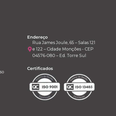
Endereço
Rua James Joule, 65 – Salas 121
e 122 – Cidade Monções - CEP
04576-080 – Ed. Torre Sul
Certificados
so