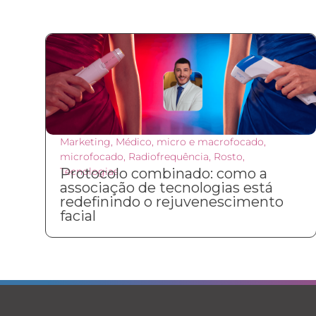
Marketing
,
Médico
,
micro e macrofocado
,
microfocado
,
Radiofrequência
,
Rosto
,
Tecnologias
Protocolo combinado: como a
associação de tecnologias está
redefinindo o rejuvenescimento
facial