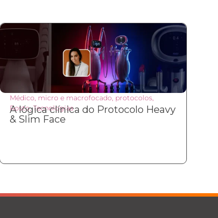
Médico
,
micro e macrofocado
,
protocolos
,
Rosto
A lógica clínica do Protocolo Heavy
,
Tecnologias
& Slim Face