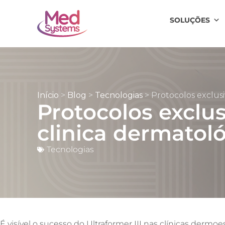
SOLUÇÕES
Início
>
Blog
>
Tecnologias
>
Protocolos exclusi
Protocolos exclu
clinica dermatol
Tecnologias
É visível o sucesso do
Ultraformer III nas clínicas dermo