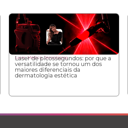
Laser
Laser de picossegundos: por que a
,
Médico
,
Tecnologias
versatilidade se tornou um dos
maiores diferenciais da
dermatologia estética