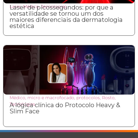
Laser
Laser de picossegundos: por que a
,
Médico
,
Tecnologias
versatilidade se tornou um dos
maiores diferenciais da dermatologia
estética
Médico
,
micro e macrofocado
,
protocolos
,
Rosto
,
Tecnologias
A lógica clínica do Protocolo Heavy &
Slim Face