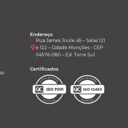
Endereço
Rua James Joule, 65 – Salas 121
e 122 – Cidade Monções - CEP
04576-080 – Ed. Torre Sul
Certificados
so