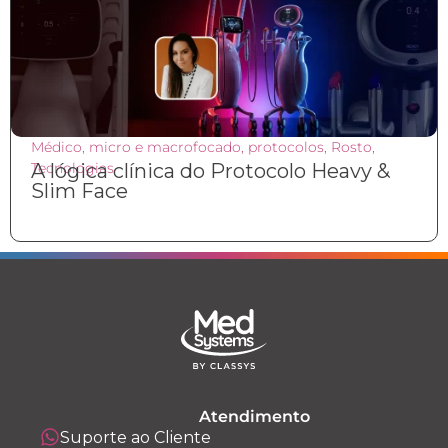
Médico
,
micro e macrofocado
,
protocolos
,
Rosto
,
Tecnologias
A lógica clínica do Protocolo Heavy &
Slim Face
Atendimento
Suporte ao Cliente