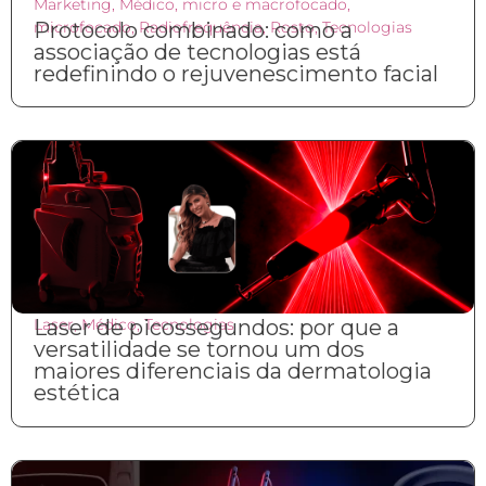
Marketing
,
Médico
,
micro e macrofocado
,
microfocado
Protocolo combinado: como a
,
Radiofrequência
,
Rosto
,
Tecnologias
associação de tecnologias está
redefinindo o rejuvenescimento facial
Laser
Laser de picossegundos: por que a
,
Médico
,
Tecnologias
versatilidade se tornou um dos
maiores diferenciais da dermatologia
estética