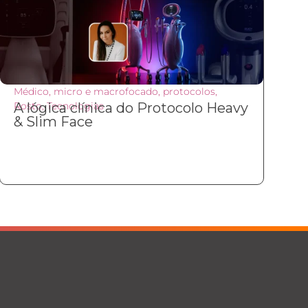
Médico
,
micro e macrofocado
,
protocolos
,
Rosto
A lógica clínica do Protocolo Heavy
,
Tecnologias
& Slim Face