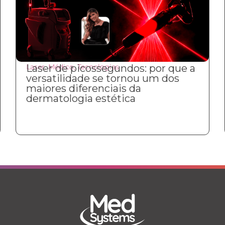
Laser
Laser de picossegundos: por que a
,
Médico
,
Tecnologias
versatilidade se tornou um dos
maiores diferenciais da
dermatologia estética