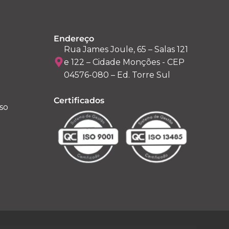
Endereço
Rua James Joule, 65 – Salas 121
e 122 – Cidade Monções - CEP
04576-080 – Ed. Torre Sul
Certificados
so