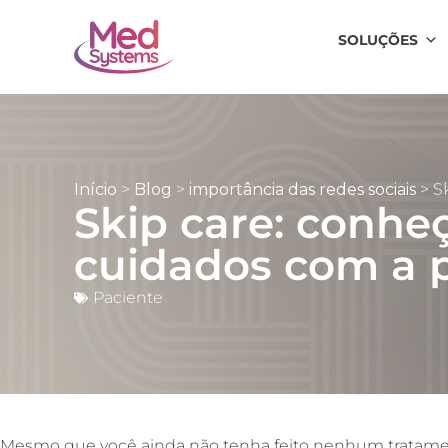
SOLUÇÕES
Início
>
Blog
>
importância das redes sociais
>
S
Skip care: conhe
cuidados com a 
Paciente
Mesmo que você ainda não tenha feito nenhum tratamen