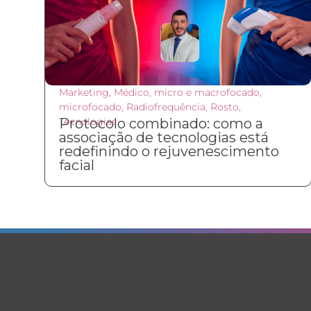
Marketing
,
Médico
,
micro e macrofocado
,
microfocado
,
Radiofrequência
,
Rosto
,
Tecnologias
Protocolo combinado: como a
associação de tecnologias está
redefinindo o rejuvenescimento
facial