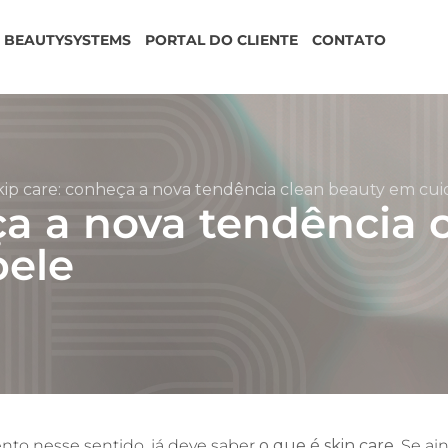
BEAUTYSYSTEMS
PORTAL DO CLIENTE
CONTATO
kip care: conheça a nova tendência clean beauty em cu
ça a nova tendência 
pele
to nesse sentido, já deve saber
o que é skin care
. Se a