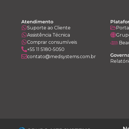
Atendimento
Platafo
Suporte ao Cliente
Porta
Assistência Técnica
Grup
Comprar consumíveis
Bea
+55 11 5180-5050
Governa
contato@medsystems.com.br
Relatóri
Ne