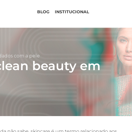
BLOG
INSTITUCIONAL
idados com a pele
clean beauty em
inda não sabe, skincare é um termo relacionado aos